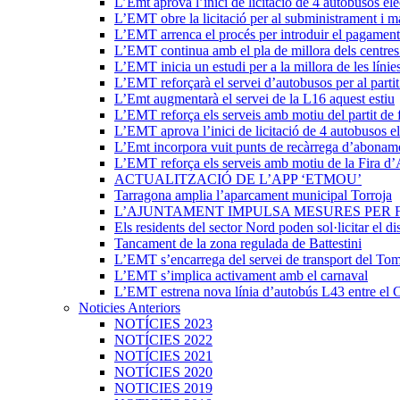
L’Emt aprova l’inici de licitació de 4 autobusos elè
L’EMT obre la licitació per al subministrament i m
L’EMT arrenca el procés per introduir el pagament
L’EMT continua amb el pla de millora dels centres 
L’EMT inicia un estudi per a la millora de les línie
L’EMT reforçarà el servei d’autobusos per al partit
L’Emt augmentarà el servei de la L16 aquest estiu
L’EMT reforça els serveis amb motiu del partit de 
L’EMT aprova l’inici de licitació de 4 autobusos el
L’Emt incorpora vuit punts de recàrrega d’abonam
L’EMT reforça els serveis amb motiu de la Fira d’
ACTUALITZACIÓ DE L’APP ‘ETMOU’
Tarragona amplia l’aparcament municipal Torroja
L’AJUNTAMENT IMPULSA MESURES PER 
Els residents del sector Nord poden sol·licitar el di
Tancament de la zona regulada de Battestini
L’EMT s’encarrega del servei de transport del Tom
L’EMT s’implica activament amb el carnaval
L’EMT estrena nova línia d’autobús L43 entre el 
Noticies Anteriors
NOTÍCIES 2023
NOTÍCIES 2022
NOTÍCIES 2021
NOTÍCIES 2020
NOTICIES 2019