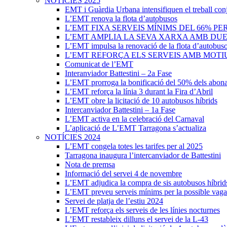
NOTÍCIES 2025
EMT i Guàrdia Urbana intensifiquen el treball con
L’EMT renova la flota d’autobusos
L’EMT FIXA SERVEIS MÍNIMS DEL 66% PE
L’EMT AMPLIA LA SEVA XARXA AMB DUES 
L’EMT impulsa la renovació de la flota d’autobus
L’EMT REFORÇA ELS SERVEIS AMB MOTIU
Comunicat de l’EMT
Interanviador Battestini – 2a Fase
L’EMT prorroga la bonificació del 50% dels abona
L’EMT reforça la línia 3 durant la Fira d’Abril
L’EMT obre la licitació de 10 autobusos híbrids
Intercanviador Battestini – 1a Fase
L’EMT activa en la celebració del Carnaval
L’aplicació de L’EMT Tarragona s’actualiza
NOTÍCIES 2024
L’EMT congela totes les tarifes per al 2025
Tarragona inaugura l’intercanviador de Battestini
Nota de premsa
Informació del servei 4 de novembre
L’EMT adjudica la compra de sis autobusos híbrid
L’EMT preveu serveis mínims per la possible vaga
Servei de platja de l’estiu 2024
L’EMT reforça els serveis de les línies nocturnes
L’EMT restableix dilluns el servei de la L-43