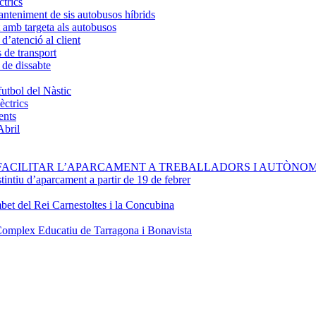
ctrics
anteniment de sis autobusos híbrids
 amb targeta als autobusos
d’atenció al client
s de transport
 de dissabte
futbol del Nàstic
èctrics
ents
Abril
FACILITAR L’APARCAMENT A TREBALLADORS I AUTÒNOM
stintiu d’aparcament a partir de 19 de febrer
bet del Rei Carnestoltes i la Concubina
Complex Educatiu de Tarragona i Bonavista