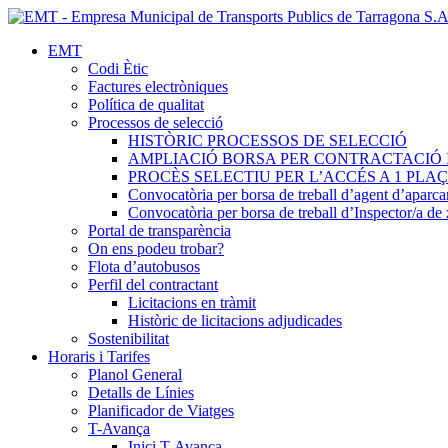
EMT
Codi Ètic
Factures electròniques
Política de qualitat
Processos de selecció
HISTÒRIC PROCESSOS DE SELECCIÓ
AMPLIACIÓ BORSA PER CONTRACTACIÓ 
PROCÈS SELECTIU PER L’ACCÉS A 1 PL
Convocatòria per borsa de treball d’agent d’aparc
Convocatòria per borsa de treball d’Inspector/a d
Portal de transparència
On ens podeu trobar?
Flota d’autobusos
Perfil del contractant
Licitacions en tràmit
Històric de licitacions adjudicades
Sostenibilitat
Horaris i Tarifes
Planol General
Detalls de Línies
Planificador de Viatges
T-Avança
Inici T-Avança