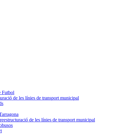
e Futbol
uració de les línies de transport municipal
ds
Tarragona
eestructuració de les línies de transport municipal
tobusos
t