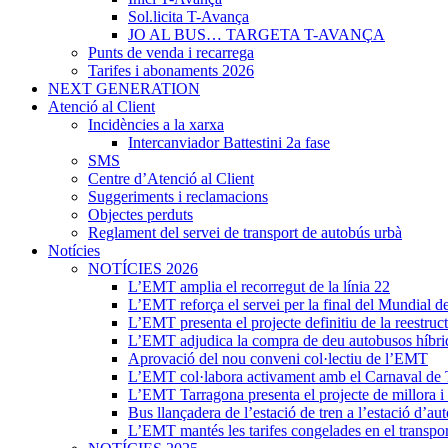
Sol.licita T-Avança
JO AL BUS… TARGETA T-AVANÇA
Punts de venda i recarrega
Tarifes i abonaments 2026
NEXT GENERATION
Atenció al Client
Incidències a la xarxa
Intercanviador Battestini 2a fase
SMS
Centre d’Atenció al Client
Suggeriments i reclamacions
Objectes perduts
Reglament del servei de transport de autobús urbà
Notícies
NOTÍCIES 2026
L’EMT amplia el recorregut de la línia 22
L’EMT reforça el servei per la final del Mundial d
L’EMT presenta el projecte definitiu de la reestruct
L’EMT adjudica la compra de deu autobusos híbri
Aprovació del nou conveni col·lectiu de l’EMT
L’EMT col·labora activament amb el Carnaval de 
L’EMT Tarragona presenta el projecte de millora i r
Bus llançadera de l’estació de tren a l’estació d’au
L’EMT mantés les tarifes congelades en el transpor