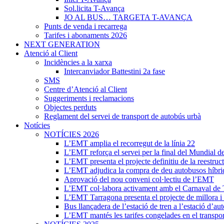
Sol.licita T-Avança
JO AL BUS… TARGETA T-AVANÇA
Punts de venda i recarrega
Tarifes i abonaments 2026
NEXT GENERATION
Atenció al Client
Incidències a la xarxa
Intercanviador Battestini 2a fase
SMS
Centre d’Atenció al Client
Suggeriments i reclamacions
Objectes perduts
Reglament del servei de transport de autobús urbà
Notícies
NOTÍCIES 2026
L’EMT amplia el recorregut de la línia 22
L’EMT reforça el servei per la final del Mundial d
L’EMT presenta el projecte definitiu de la reestruct
L’EMT adjudica la compra de deu autobusos híbri
Aprovació del nou conveni col·lectiu de l’EMT
L’EMT col·labora activament amb el Carnaval de 
L’EMT Tarragona presenta el projecte de millora i r
Bus llançadera de l’estació de tren a l’estació d’au
L’EMT mantés les tarifes congelades en el transpor