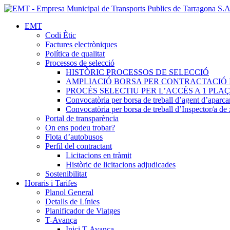
EMT
Codi Ètic
Factures electròniques
Política de qualitat
Processos de selecció
HISTÒRIC PROCESSOS DE SELECCIÓ
AMPLIACIÓ BORSA PER CONTRACTACIÓ 
PROCÈS SELECTIU PER L’ACCÉS A 1 PL
Convocatòria per borsa de treball d’agent d’aparc
Convocatòria per borsa de treball d’Inspector/a d
Portal de transparència
On ens podeu trobar?
Flota d’autobusos
Perfil del contractant
Licitacions en tràmit
Històric de licitacions adjudicades
Sostenibilitat
Horaris i Tarifes
Planol General
Detalls de Línies
Planificador de Viatges
T-Avança
Inici T-Avança