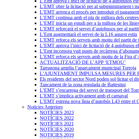
L’Emt aprova l’inici de licitació de 4 autobusos elè
L’EMT obre la licitació per al subministrament i m
L’EMT arrenca el procés per introduir el pagament
L’EMT continua amb el pla de millora dels centres 
L’EMT inicia un estudi per a la millora de les línie
L’EMT reforçarà el servei d’autobusos per al partit
L’Emt augmentarà el servei de la L16 aquest estiu
L’EMT reforça els serveis amb motiu del partit de 
L’EMT aprova l’inici de licitació de 4 autobusos el
L’Emt incorpora vuit punts de recàrrega d’abonam
L’EMT reforça els serveis amb motiu de la Fira d’
ACTUALITZACIÓ DE L’APP ‘ETMOU’
Tarragona amplia l’aparcament municipal Torroja
L’AJUNTAMENT IMPULSA MESURES PER 
Els residents del sector Nord poden sol·licitar el di
Tancament de la zona regulada de Battestini
L’EMT s’encarrega del servei de transport del Tom
L’EMT s’implica activament amb el carnaval
L’EMT estrena nova línia d’autobús L43 entre el 
Noticies Anteriors
NOTÍCIES 2023
NOTÍCIES 2022
NOTÍCIES 2021
NOTÍCIES 2020
NOTICIES 2019