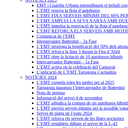
NOTÍCIES 2025
EMT i Guàrdia Urbana intensifiquen el treball con
L’EMT renova la flota d’autobusos
L’EMT FIXA SERVEIS MÍNIMS DEL 66% PE
L’EMT AMPLIA LA SEVA XARXA AMB DUES 
L’EMT impulsa la renovació de la flota d’autobus
L’EMT REFORÇA ELS SERVEIS AMB MOTIU
Comunicat de l’EMT
Interanviador Battestini – 2a Fase
L’EMT prorroga la bonificació del 50% dels abona
L’EMT reforça la línia 3 durant la Fira d’Abril
L’EMT obre la licitació de 10 autobusos híbrids
Intercanviador Battestini – 1a Fase
L’EMT activa en la celebració del Carnaval
L’aplicació de L’EMT Tarragona s’actualiza
NOTÍCIES 2024
L’EMT congela totes les tarifes per al 2025
Tarragona inaugura l’intercanviador de Battestini
Nota de premsa
Informació del servei 4 de novembre
L’EMT adjudica la compra de sis autobusos híbrid
L’EMT preveu serveis mínims per la possible vaga
Servei de platja de l’estiu 2024
L’EMT reforça els serveis de les línies nocturnes
L’EMT restableix dilluns el servei de la L-43