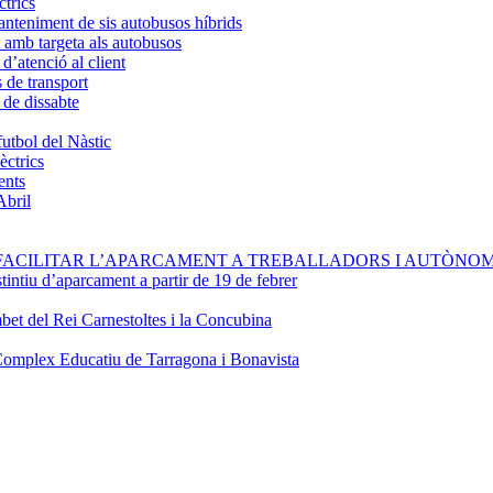
ctrics
anteniment de sis autobusos híbrids
 amb targeta als autobusos
d’atenció al client
s de transport
 de dissabte
futbol del Nàstic
èctrics
ents
Abril
FACILITAR L’APARCAMENT A TREBALLADORS I AUTÒNOM
stintiu d’aparcament a partir de 19 de febrer
bet del Rei Carnestoltes i la Concubina
Complex Educatiu de Tarragona i Bonavista