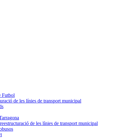
e Futbol
uració de les línies de transport municipal
ds
Tarragona
eestructuració de les línies de transport municipal
tobusos
t