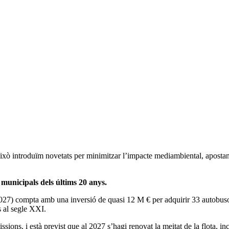
xò introduïm novetats per minimitzar l’impacte mediambiental, apostant 
municipals dels últims 20 anys.
027) compta amb una inversió de quasi 12 M € per adquirir 33 autobusos
s al segle XXI.
ions, i està previst que al 2027 s’hagi renovat la meitat de la flota, inc