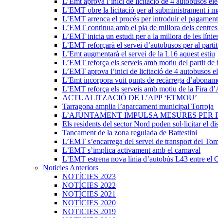
L’Emt aprova l’inici de licitació de 4 autobusos elè
L’EMT obre la licitació per al subministrament i m
L’EMT arrenca el procés per introduir el pagament
L’EMT continua amb el pla de millora dels centres 
L’EMT inicia un estudi per a la millora de les línie
L’EMT reforçarà el servei d’autobusos per al partit
L’Emt augmentarà el servei de la L16 aquest estiu
L’EMT reforça els serveis amb motiu del partit de 
L’EMT aprova l’inici de licitació de 4 autobusos el
L’Emt incorpora vuit punts de recàrrega d’abonam
L’EMT reforça els serveis amb motiu de la Fira d’
ACTUALITZACIÓ DE L’APP ‘ETMOU’
Tarragona amplia l’aparcament municipal Torroja
L’AJUNTAMENT IMPULSA MESURES PER 
Els residents del sector Nord poden sol·licitar el di
Tancament de la zona regulada de Battestini
L’EMT s’encarrega del servei de transport del Tom
L’EMT s’implica activament amb el carnaval
L’EMT estrena nova línia d’autobús L43 entre el 
Noticies Anteriors
NOTÍCIES 2023
NOTÍCIES 2022
NOTÍCIES 2021
NOTÍCIES 2020
NOTICIES 2019