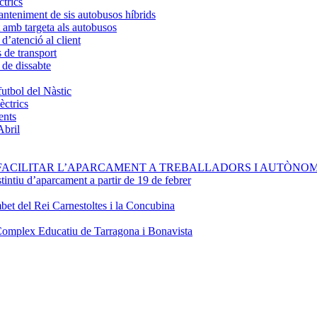
ctrics
anteniment de sis autobusos híbrids
 amb targeta als autobusos
d’atenció al client
s de transport
 de dissabte
futbol del Nàstic
èctrics
ents
Abril
FACILITAR L’APARCAMENT A TREBALLADORS I AUTÒNOM
stintiu d’aparcament a partir de 19 de febrer
bet del Rei Carnestoltes i la Concubina
Complex Educatiu de Tarragona i Bonavista