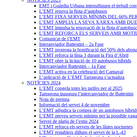
NOTÍCIES 2025
EMT i Guàrdia Urbana intensifiquen el treball con
L’EMT renova la flota d’autobusos
L’EMT FIXA SERVEIS MÍNIMS DEL 66% PE
L’EMT AMPLIA LA SEVA XARXA AMB DUES 
L’EMT impulsa la renovació de la flota d’autobus
L’EMT REFORÇA ELS SERVEIS AMB MOTIU
Comunicat de l’EMT
Interanviador Battestini – 2a Fase
L’EMT prorroga la bonificació del 50% dels abona
L’EMT reforça la línia 3 durant la Fira d’Abril
L’EMT obre la licitació de 10 autobusos híbrids
Intercanviador Battestini – 1a Fase
L’EMT activa en la celebració del Carnaval
L’aplicació de L’EMT Tarragona s’actualiza
NOTÍCIES 2024
L’EMT congela totes les tarifes per al 2025
Tarragona inaugura l’intercanviador de Battestini
Nota de premsa
Informació del servei 4 de novembre
L’EMT adjudica la compra de sis autobusos híbrid
L’EMT preveu serveis mínims per la possible vaga
Servei de platja de l’estiu 2024
L’EMT reforça els serveis de les línies nocturnes
L’EMT restableix dilluns el servei de la L-43