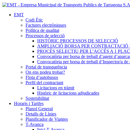
EMT
Codi Ètic
Factures electròniques
Política de qualitat
Processos de selecció
HISTÒRIC PROCESSOS DE SELECCIÓ
AMPLIACIÓ BORSA PER CONTRACTACIÓ 
PROCÈS SELECTIU PER L’ACCÉS A 1 PL
Convocatòria per borsa de treball d’agent d’aparc
Convocatòria per borsa de treball d’Inspector/a d
Portal de transparència
On ens podeu trobar?
Flota d’autobusos
Perfil del contractant
Licitacions en tràmit
Històric de licitacions adjudicades
Sostenibilitat
Horaris i Tarifes
Planol General
Detalls de Línies
Planificador de Viatges
T-Avança
Inici T-Avança