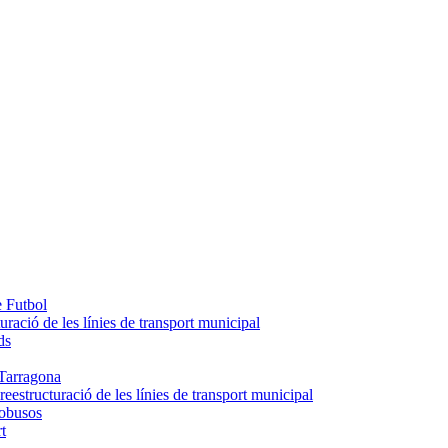
e Futbol
uració de les línies de transport municipal
ds
Tarragona
eestructuració de les línies de transport municipal
tobusos
t