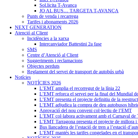
Sol.licita T-Avança
JO AL BUS… TARGETA T-AVANÇA
Punts de venda i recarrega
Tarifes i abonaments 2026
NEXT GENERATION
Atenció al Client
Incidències a la xarxa
Intercanviador Battestini 2a fase
SMS
Centre d’Atenció al Client
Suggeriments i reclamacions
Objectes perduts
Reglament del servei de transport de autobús urbà
Notícies
NOTÍCIES 2026
L’EMT amplia el recorregut de la línia 22
L’EMT reforça el servei per la final del Mundial d
L’EMT presenta el projecte definitiu de la reestruct
L’EMT adjudica la compra de deu autobusos híbri
Aprovació del nou conveni col·lectiu de l’EMT
L’EMT col·labora activament amb el Carnaval de 
L’EMT Tarragona presenta el projecte de millora i r
Bus llançadera de l’estació de tren a l’estació d’au
L’EMT mantés les tarifes congelades en el transpor