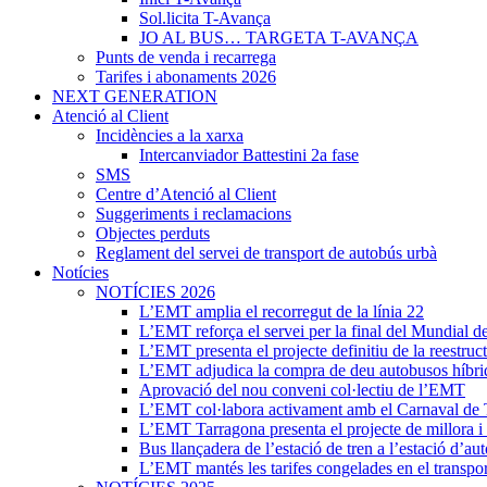
Sol.licita T-Avança
JO AL BUS… TARGETA T-AVANÇA
Punts de venda i recarrega
Tarifes i abonaments 2026
NEXT GENERATION
Atenció al Client
Incidències a la xarxa
Intercanviador Battestini 2a fase
SMS
Centre d’Atenció al Client
Suggeriments i reclamacions
Objectes perduts
Reglament del servei de transport de autobús urbà
Notícies
NOTÍCIES 2026
L’EMT amplia el recorregut de la línia 22
L’EMT reforça el servei per la final del Mundial d
L’EMT presenta el projecte definitiu de la reestruct
L’EMT adjudica la compra de deu autobusos híbri
Aprovació del nou conveni col·lectiu de l’EMT
L’EMT col·labora activament amb el Carnaval de 
L’EMT Tarragona presenta el projecte de millora i r
Bus llançadera de l’estació de tren a l’estació d’au
L’EMT mantés les tarifes congelades en el transpor