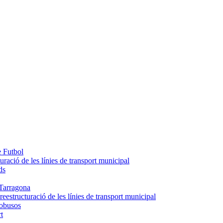
e Futbol
uració de les línies de transport municipal
ds
Tarragona
eestructuració de les línies de transport municipal
tobusos
t