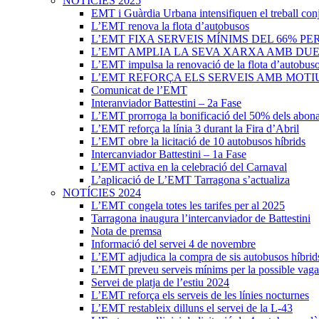
NOTÍCIES 2025
EMT i Guàrdia Urbana intensifiquen el treball con
L’EMT renova la flota d’autobusos
L’EMT FIXA SERVEIS MÍNIMS DEL 66% PE
L’EMT AMPLIA LA SEVA XARXA AMB DUES 
L’EMT impulsa la renovació de la flota d’autobus
L’EMT REFORÇA ELS SERVEIS AMB MOTIU
Comunicat de l’EMT
Interanviador Battestini – 2a Fase
L’EMT prorroga la bonificació del 50% dels abona
L’EMT reforça la línia 3 durant la Fira d’Abril
L’EMT obre la licitació de 10 autobusos híbrids
Intercanviador Battestini – 1a Fase
L’EMT activa en la celebració del Carnaval
L’aplicació de L’EMT Tarragona s’actualiza
NOTÍCIES 2024
L’EMT congela totes les tarifes per al 2025
Tarragona inaugura l’intercanviador de Battestini
Nota de premsa
Informació del servei 4 de novembre
L’EMT adjudica la compra de sis autobusos híbrid
L’EMT preveu serveis mínims per la possible vaga
Servei de platja de l’estiu 2024
L’EMT reforça els serveis de les línies nocturnes
L’EMT restableix dilluns el servei de la L-43