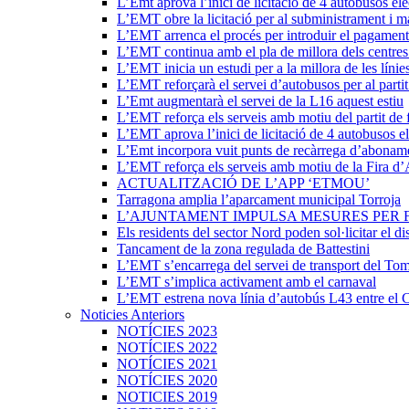
L’Emt aprova l’inici de licitació de 4 autobusos elè
L’EMT obre la licitació per al subministrament i m
L’EMT arrenca el procés per introduir el pagament
L’EMT continua amb el pla de millora dels centres 
L’EMT inicia un estudi per a la millora de les línie
L’EMT reforçarà el servei d’autobusos per al partit
L’Emt augmentarà el servei de la L16 aquest estiu
L’EMT reforça els serveis amb motiu del partit de 
L’EMT aprova l’inici de licitació de 4 autobusos el
L’Emt incorpora vuit punts de recàrrega d’abonam
L’EMT reforça els serveis amb motiu de la Fira d’
ACTUALITZACIÓ DE L’APP ‘ETMOU’
Tarragona amplia l’aparcament municipal Torroja
L’AJUNTAMENT IMPULSA MESURES PER 
Els residents del sector Nord poden sol·licitar el di
Tancament de la zona regulada de Battestini
L’EMT s’encarrega del servei de transport del Tom
L’EMT s’implica activament amb el carnaval
L’EMT estrena nova línia d’autobús L43 entre el 
Noticies Anteriors
NOTÍCIES 2023
NOTÍCIES 2022
NOTÍCIES 2021
NOTÍCIES 2020
NOTICIES 2019