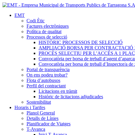
EMT
Codi Ètic
Factures electròniques
Política de qualitat
Processos de selecció
HISTÒRIC PROCESSOS DE SELECCIÓ
AMPLIACIÓ BORSA PER CONTRACTACIÓ 
PROCÈS SELECTIU PER L’ACCÉS A 1 PL
Convocatòria per borsa de treball d’agent d’aparc
Convocatòria per borsa de treball d’Inspector/a d
Portal de transparència
On ens podeu trobar?
Flota d’autobusos
Perfil del contractant
Licitacions en tràmit
Històric de licitacions adjudicades
Sostenibilitat
Horaris i Tarifes
Planol General
Detalls de Línies
Planificador de Viatges
T-Avança
Inici T-Avança