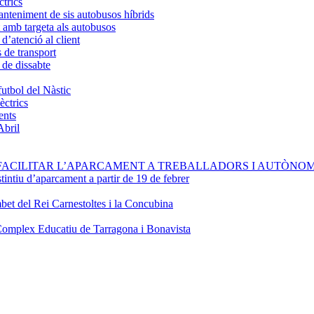
ctrics
anteniment de sis autobusos híbrids
 amb targeta als autobusos
d’atenció al client
s de transport
 de dissabte
futbol del Nàstic
èctrics
ents
Abril
FACILITAR L’APARCAMENT A TREBALLADORS I AUTÒNOM
stintiu d’aparcament a partir de 19 de febrer
bet del Rei Carnestoltes i la Concubina
Complex Educatiu de Tarragona i Bonavista