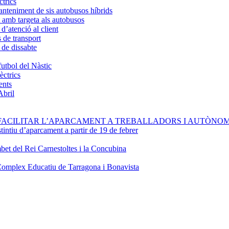
ctrics
anteniment de sis autobusos híbrids
 amb targeta als autobusos
d’atenció al client
s de transport
 de dissabte
futbol del Nàstic
èctrics
ents
Abril
FACILITAR L’APARCAMENT A TREBALLADORS I AUTÒNOM
stintiu d’aparcament a partir de 19 de febrer
bet del Rei Carnestoltes i la Concubina
Complex Educatiu de Tarragona i Bonavista