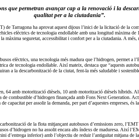
ns que permetran avançar cap a la renovació i la descarbo
qualitat per a la ciutadania”.
 de Tarragona ha aprovat aquest dijous l’inici de la licitació de la co
hicles elèctrics de tecnologia endollable amb una longitud màxima de 1
 màxima seguretat, accessibilitat i confort per a la ciutadania. A més, 
obusos elèctrics, una tecnologia més madura que l’hidrogen, permet a l
ca de tecnologia endollable. Així mateix, destaca que “aquests autobuso
uiran a la descarbonització de la ciutat, fent-la més saludable i sostenibl
 64 amb motorització dièsels, 10 amb motorització dièsels híbrids. Al s
ila de combustible d’hidrogen finançada amb Fons Next Generation. Actu
e capacitat per assolir la demanda, per part d’aquestes empreses, és la c
carbonització de la flota mitjançant autobusos d’emissions zero, l’EMT va
usos d’hidrogen no ha assolit encara alts índexs de maduresa. Així l’EMT
ni d’entrega inferior) amb l’objectiu de reduir l’antiguitat mitjana de la 