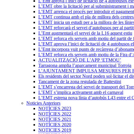
L’Emt aprova l’inici de licitació de 4 autobusos elè
L’EMT obre la licitació per al subministrament i m
L’EMT arrenca el procés per introduir el pagament
L’EMT continua amb el pla de millora dels centres 
L’EMT inicia un estudi per a la millora de les línie
L’EMT reforçarà el servei d’autobusos per al partit
L’Emt augmentarà el servei de la L16 aquest estiu
L’EMT reforça els serveis amb motiu del partit de 
L’EMT aprova l’inici de licitació de 4 autobusos el
L’Emt incorpora vuit punts de recàrrega d’abonam
L’EMT reforça els serveis amb motiu de la Fira d’
ACTUALITZACIÓ DE L’APP ‘ETMOU’
Tarragona amplia l’aparcament municipal Torroja
L’AJUNTAMENT IMPULSA MESURES PER 
Els residents del sector Nord poden sol·licitar el di
Tancament de la zona regulada de Battestini
L’EMT s’encarrega del servei de transport del Tom
L’EMT s’implica activament amb el carnaval
L’EMT estrena nova línia d’autobús L43 entre el 
Noticies Anteriors
NOTÍCIES 2023
NOTÍCIES 2022
NOTÍCIES 2021
NOTÍCIES 2020
NOTICIES 2019