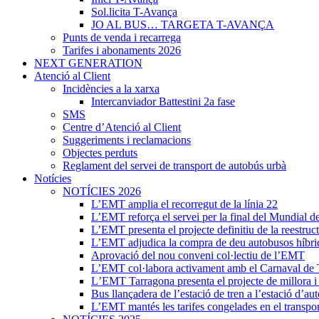
Sol.licita T-Avança
JO AL BUS… TARGETA T-AVANÇA
Punts de venda i recarrega
Tarifes i abonaments 2026
NEXT GENERATION
Atenció al Client
Incidències a la xarxa
Intercanviador Battestini 2a fase
SMS
Centre d’Atenció al Client
Suggeriments i reclamacions
Objectes perduts
Reglament del servei de transport de autobús urbà
Notícies
NOTÍCIES 2026
L’EMT amplia el recorregut de la línia 22
L’EMT reforça el servei per la final del Mundial d
L’EMT presenta el projecte definitiu de la reestruct
L’EMT adjudica la compra de deu autobusos híbri
Aprovació del nou conveni col·lectiu de l’EMT
L’EMT col·labora activament amb el Carnaval de 
L’EMT Tarragona presenta el projecte de millora i r
Bus llançadera de l’estació de tren a l’estació d’au
L’EMT mantés les tarifes congelades en el transpor