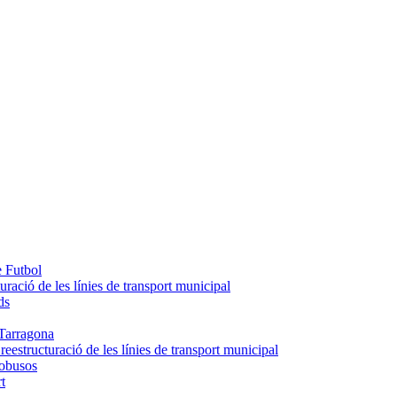
e Futbol
uració de les línies de transport municipal
ds
Tarragona
eestructuració de les línies de transport municipal
tobusos
t