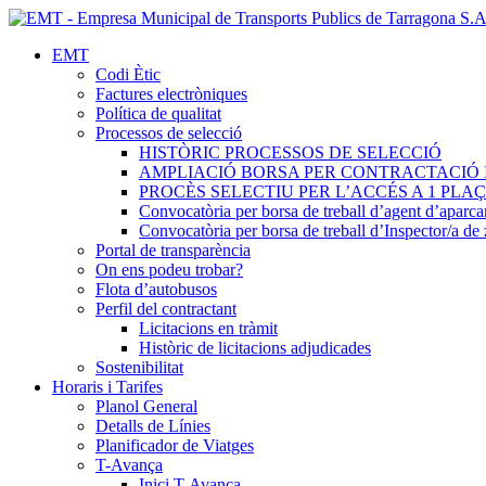
EMT
Codi Ètic
Factures electròniques
Política de qualitat
Processos de selecció
HISTÒRIC PROCESSOS DE SELECCIÓ
AMPLIACIÓ BORSA PER CONTRACTACIÓ 
PROCÈS SELECTIU PER L’ACCÉS A 1 PL
Convocatòria per borsa de treball d’agent d’aparc
Convocatòria per borsa de treball d’Inspector/a d
Portal de transparència
On ens podeu trobar?
Flota d’autobusos
Perfil del contractant
Licitacions en tràmit
Històric de licitacions adjudicades
Sostenibilitat
Horaris i Tarifes
Planol General
Detalls de Línies
Planificador de Viatges
T-Avança
Inici T-Avança