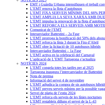
NOTÍCIES 2025
EMT i Guàrdia Urbana intensifiquen el treball con
L’EMT renova la flota d’autobusos
L’EMT FIXA SERVEIS MÍNIMS DEL 66% PE
L’EMT AMPLIA LA SEVA XARXA AMB DUES 
L’EMT impulsa la renovació de la flota d’autobus
L’EMT REFORÇA ELS SERVEIS AMB MOTIU
Comunicat de l’EMT
Interanviador Battestini – 2a Fase
L’EMT prorroga la bonificació del 50% dels abona
L’EMT reforça la línia 3 durant la Fira d’Abril
L’EMT obre la licitació de 10 autobusos híbrids
Intercanviador Battestini – 1a Fase
L’EMT activa en la celebració del Carnaval
L’aplicació de L’EMT Tarragona s’actualiza
NOTÍCIES 2024
L’EMT congela totes les tarifes per al 2025
Tarragona inaugura l’intercanviador de Battestini
Nota de premsa
Informació del servei 4 de novembre
L’EMT adjudica la compra de sis autobusos híbrid
L’EMT preveu serveis mínims per la possible vaga
Servei de platja de l’estiu 2024
L’EMT reforça els serveis de les línies nocturnes
L’EMT restableix dilluns el servei de la L-43