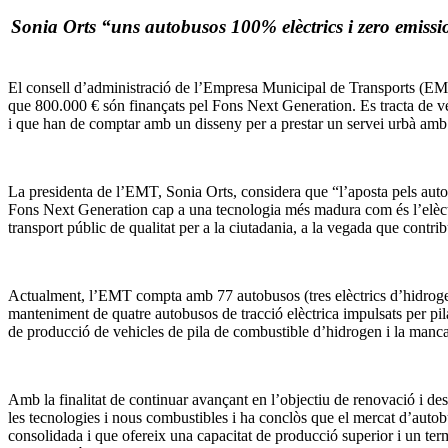
Sonia Orts “uns autobusos 100% elèctrics i zero emissio
El consell d’administració de l’Empresa Municipal de Transports (EMT)
que 800.000 € són finançats pel Fons Next Generation. Es tracta de ve
i que han de comptar amb un disseny per a prestar un servei urbà amb la
La presidenta de l’EMT, Sonia Orts, considera que “l’aposta pels aut
Fons Next Generation cap a una tecnologia més madura com és l’elèctri
transport públic de qualitat per a la ciutadania, a la vegada que contrib
Actualment, l’EMT compta amb 77 autobusos (tres elèctrics d’hidrogen,
manteniment de quatre autobusos de tracció elèctrica impulsats per p
de producció de vehicles de pila de combustible d’hidrogen i la manca d
Amb la finalitat de continuar avançant en l’objectiu de renovació i des
les tecnologies i nous combustibles i ha conclòs que el mercat d’autob
consolidada i que ofereix una capacitat de producció superior i un termi