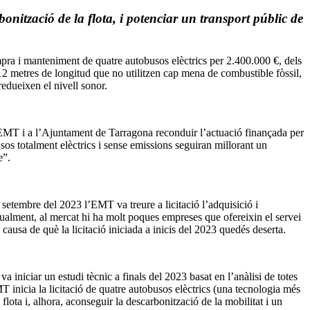
nització de la flota, i potenciar un transport públic de
mpra i manteniment de quatre autobusos elèctrics per 2.400.000 €, dels
2 metres de longitud que no utilitzen cap mena de combustible fòssil,
redueixen el nivell sonor.
’EMT i a l’Ajuntament de Tarragona reconduir l’actuació finançada per
s totalment elèctrics i sense emissions seguiran millorant un
e”.
etembre del 2023 l’EMT va treure a licitació l’adquisició i
alment, al mercat hi ha molt poques empreses que ofereixin el servei
ausa de què la licitació iniciada a inicis del 2023 quedés deserta.
 iniciar un estudi tècnic a finals del 2023 basat en l’anàlisi de totes
 inicia la licitació de quatre autobusos elèctrics (una tecnologia més
flota i, alhora, aconseguir la descarbonització de la mobilitat i un